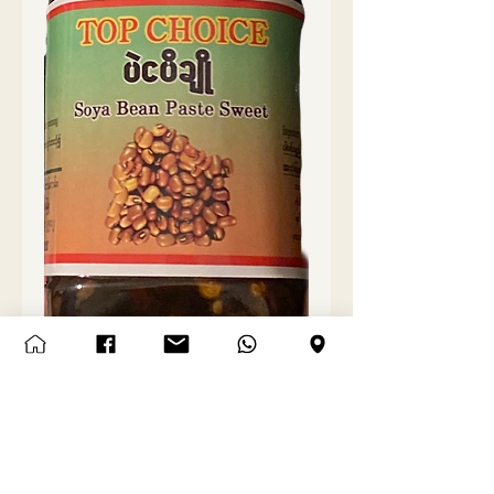
Top choice ရှမ်းပဲငပိ (အချို)
Price
SGD 2.50
Quantity
*