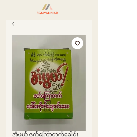
အံ့ဖွယ် ဇက်ကြောတက်ခေါင်း