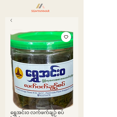
ရွှေအင်းဝ လက်ဖက်ချဉ် စပ်