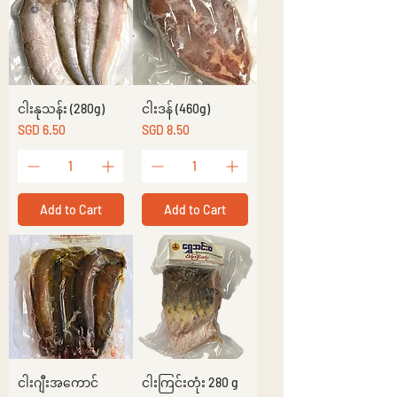
ငါးနုသန်း (280g)
ငါးဒန် (460g)
Price
Price
SGD 6.50
SGD 8.50
Add to Cart
Add to Cart
ငါးဂျီးအကောင်
ငါးကြင်းတုံး 280 g