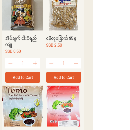
အိမ်ချက် ငါးပိရည်
ငနီတူခြောက် 95 g
ကျို
Price
SGD 2.50
Price
SGD 6.50
Add to Cart
Add to Cart