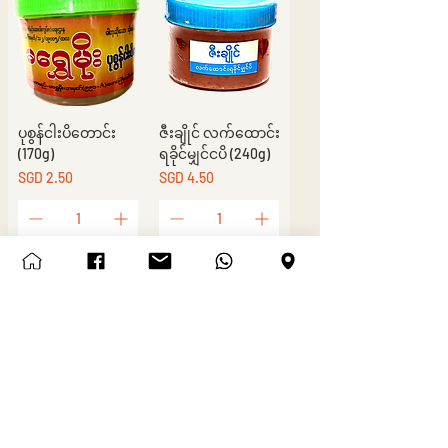
ပုစွန်ငါးပိတောင်း
ဇီးချိုင် လက်ထောင်း
(170g)
ရခိုင်မျှင်ငပိ (240g)
Price
Price
SGD 2.50
SGD 4.50
Add to Cart
Add to Cart