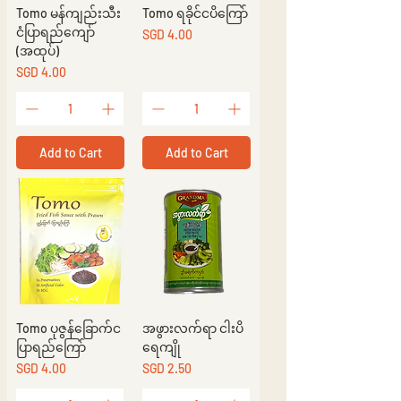
Tomo မန်ကျည်းသီး
Tomo ရခိုင်ငပိကြော်
ငံပြာရည်ကျော်
Price
SGD 4.00
(အထုပ်)
Price
SGD 4.00
Add to Cart
Add to Cart
Tomo ပုဇွန်ခြောက်င
အဖွားလက်ရာ ငါးပိ
ပြာရည်ကြော်
ရေကျို
Price
Price
SGD 4.00
SGD 2.50